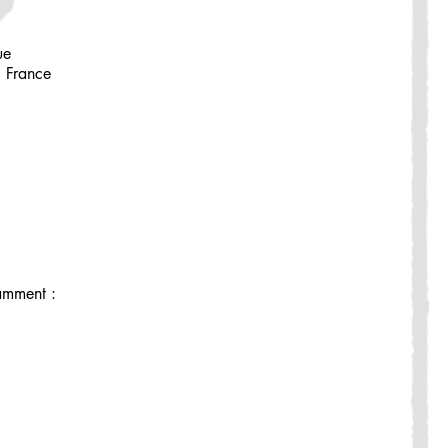
ue
 France
tamment :