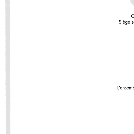
C
Siège 
L’ensemb