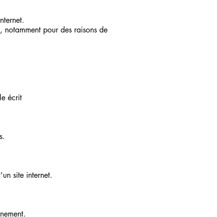
nternet.
is, notamment pour des raisons de
e écrit
s.
un site internet.
nnement.