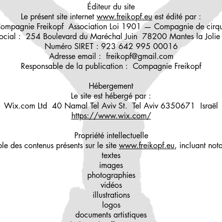
Éditeur du site
Le présent site internet
www.freikopf.eu
est édité par :
ompagnie Freikopf Association Loi 1901 — Compagnie de cirq
social : 254 Boulevard du Maréchal Juin 78200 Mantes la Jolie
Numéro SIRET : 923 642 995 00016
Adresse email : freikopf@gmail.com
Responsable de la publication : Compagnie Freikopf
Hébergement
Le site est hébergé par :
Wix.com Ltd 40 Namal Tel Aviv St. Tel Aviv 6350671 Israël
https://www.wix.com/
Propriété intellectuelle
le des contenus présents sur le site
www.freikopf.eu
, incluant no
textes
images
photographies
vidéos
illustrations
logos
documents artistiques